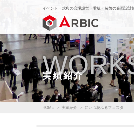
イベント・式典の会場設営・看板・装飾の企画設計
WORK
実績紹介
HOME
実績紹介
にいつ花ふるフェスタ