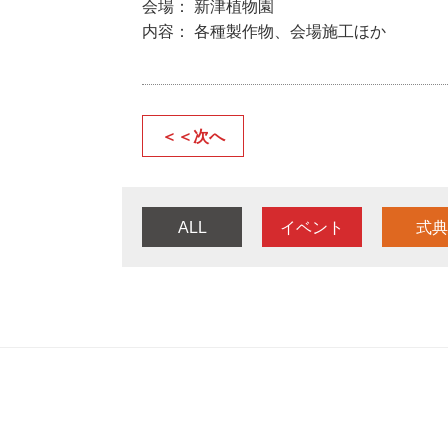
会場： 新津植物園
内容： 各種製作物、会場施工ほか
＜＜次へ
ALL
イベント
式典