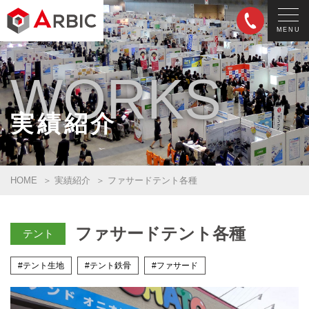
MENU
WORKS
実績紹介
HOME
実績紹介
ファサードテント各種
ファサードテント各種
テント
#テント生地
#テント鉄骨
#ファサード