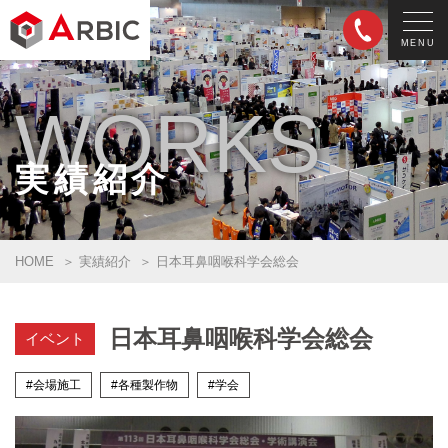
MENU
WORKS
実績紹介
HOME
実績紹介
日本耳鼻咽喉科学会総会
日本耳鼻咽喉科学会総会
イベント
#会場施工
#各種製作物
#学会