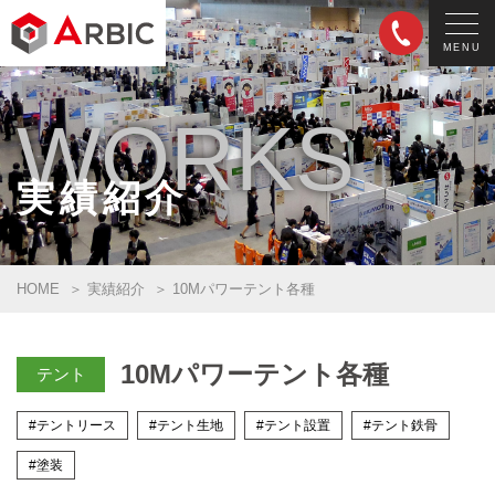
MENU
WORKS
実績紹介
HOME
実績紹介
10Mパワーテント各種
10Mパワーテント各種
テント
#テントリース
#テント生地
#テント設置
#テント鉄骨
#塗装